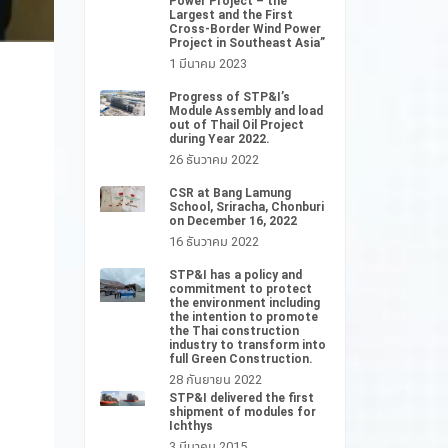
Power Project – the
Largest and the First
Cross-Border Wind Power
Project in Southeast Asia”
1 มีนาคม 2023
Progress of STP&I’s
Module Assembly and load
out of Thail Oil Project
during Year 2022.
26 ธันวาคม 2022
CSR at Bang Lamung
School, Sriracha, Chonburi
on December 16, 2022
16 ธันวาคม 2022
STP&I has a policy and
commitment to protect
the environment including
the intention to promote
the Thai construction
industry to transform into
full Green Construction.
28 กันยายน 2022
STP&I delivered the first
shipment of modules for
Ichthys
3 มีนาคม 2015