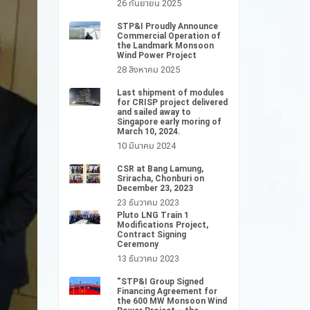
26 กันยายน 2025
STP&I Proudly Announce
Commercial Operation of
the Landmark Monsoon
Wind Power Project
28 สิงหาคม 2025
Last shipment of modules
for CRISP project delivered
and sailed away to
Singapore early moring of
March 10, 2024.
10 มีนาคม 2024
CSR at Bang Lamung,
Sriracha, Chonburi on
December 23, 2023
23 ธันวาคม 2023
Pluto LNG Train 1
Modifications Project,
Contract Signing
Ceremony
13 ธันวาคม 2023
“STP&I Group Signed
Financing Agreement for
the 600 MW Monsoon Wind