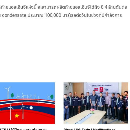
แยกก๊าซแอลเอ็นจีแห่งนี้ จะสามารถผลิตก๊าซแอลเอ็นจีได้ถึง 8.4 ล้านตันต่อ
เป็น condensate ประมาณ 100,000 บาร์เรลต่อวันในช่วงที่มีกำลังการ
ม STP&I ได้มีการลงนามข้อตกลง
Pluto LNG Train 1 Modifications