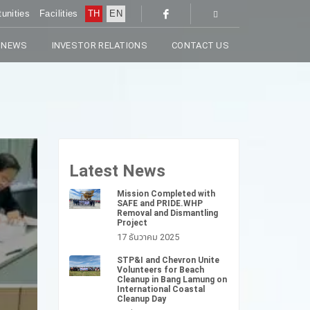
unities
Facilities
TH
EN
 NEWS
INVESTOR RELATIONS
CONTACT US
Latest News
Mission Completed with
SAFE and PRIDE.WHP
Removal and Dismantling
Project
17 ธันวาคม 2025
STP&I and Chevron Unite
Volunteers for Beach
Cleanup in Bang Lamung on
International Coastal
Cleanup Day