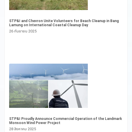
“S
Mo
STP&I and Chevron Unite Volunteers for Beach Cleanup in Bang
Bo
Lamung on International Coastal Cleanup Day
1 
26 กันยายน 2025
STP&I Proudly Announce Commercial Operation of the Landmark
Pr
Monsoon Wind Power Project
Pr
28 สิงหาคม 2025
26