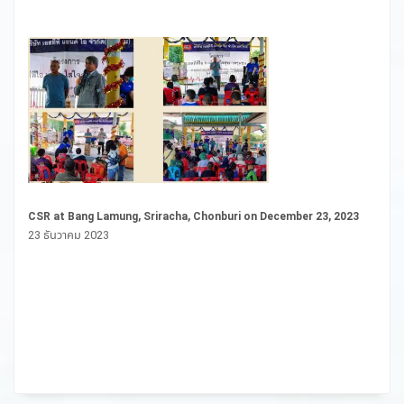
CSR at Bang Lamung, Sriracha, Chonburi on December 23, 2023
23 ธันวาคม 2023
ST
in
in
28