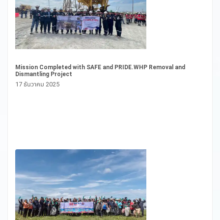
Pl
Ce
13
Mission Completed with SAFE and PRIDE.WHP Removal and
Dismantling Project
17 ธันวาคม 2025