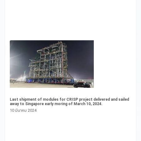
Last shipment of modules for CRISP project delivered and sailed
CS
away to Singapore early moring of March 10, 2024.
20
10 มีนาคม 2024
16